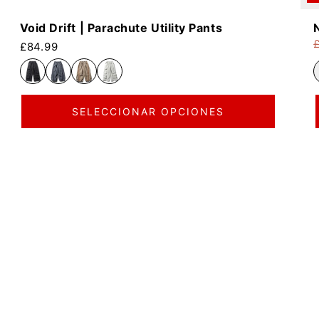
Void Drift | Parachute Utility Pants
Precio habitual
£84.99
P
P
SELECCIONAR OPCIONES