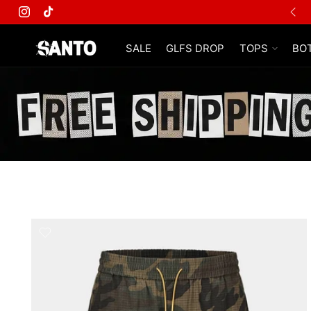
Instagram
TikTok
SALE
GLFS DROP
TOPS
BO