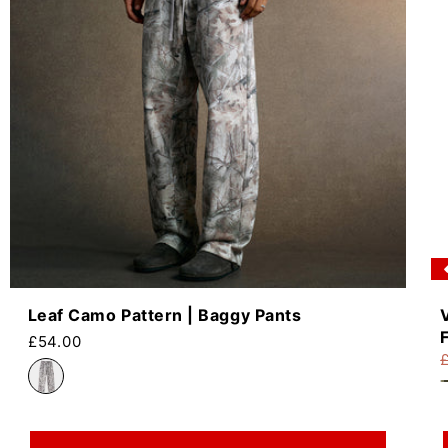
Leaf Camo Pattern | Baggy Pants
Precio habitual
£54.00
P
P