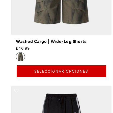
Washed Cargo | Wide-Leg Shorts
Precio habitual
£46.99
SELECCIONAR OPCIONES