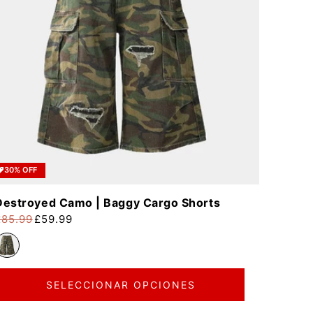
30% OFF
Destroyed Camo | Baggy Cargo Shorts
£85.99
£59.99
recio habitual
recio de oferta
SELECCIONAR OPCIONES