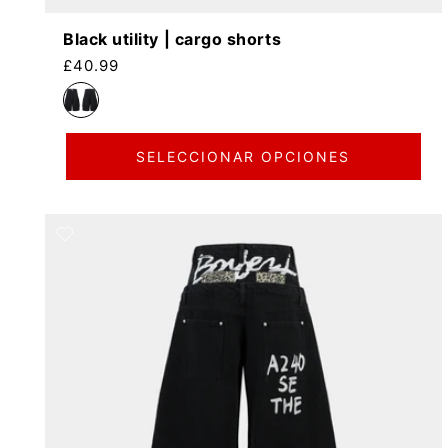
Black utility | cargo shorts
Precio habitual
£40.99
SELECCIONAR OPCIONES