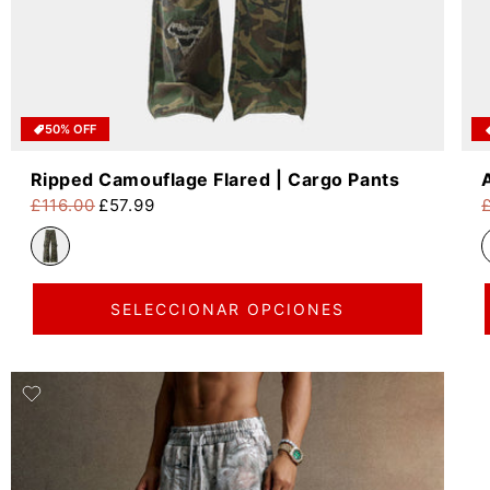
50% OFF
Ripped Camouflage Flared | Cargo Pants
£116.00
£57.99
Precio habitual
Precio de oferta
P
P
SELECCIONAR OPCIONES