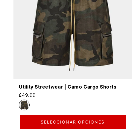
Utility Streetwear | Camo Cargo Shorts
Precio habitual
£49.99
SELECCIONAR OPCIONES