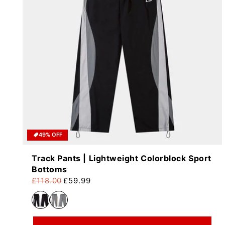
49% OFF
Track Pants | Lightweight Colorblock Sport
Bottoms
£118.00
£59.99
Precio habitual
Precio de oferta