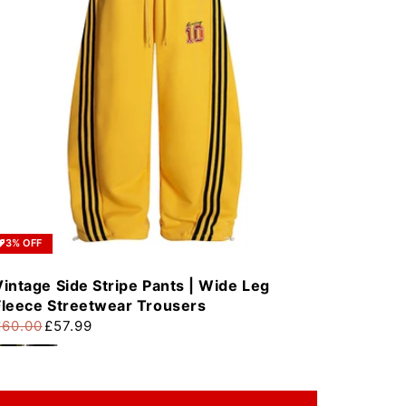
3% OFF
Vintage Side Stripe Pants | Wide Leg
Fleece Streetwear Trousers
£60.00
£57.99
recio habitual
recio de oferta