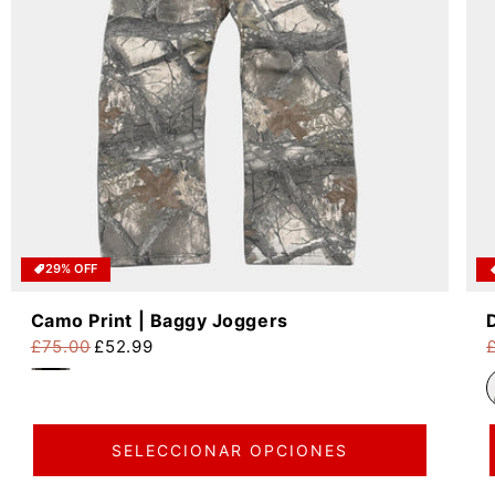
29% OFF
Camo Print | Baggy Joggers
£75.00
£52.99
Precio habitual
Precio de oferta
P
P
SELECCIONAR OPCIONES