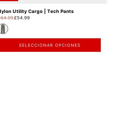
Nylon Utility Cargo | Tech Pants
£64.99
£54.99
recio habitual
recio de oferta
SELECCIONAR OPCIONES