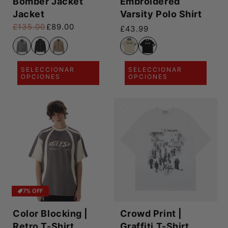
Bomber Jacket
Embroidered
Jacket
Varsity Polo Shirt
£135.00
£89.00
Precio habitual
£43.99
Precio habitual
Precio de oferta
SELECCIONAR
SELECCIONAR
OPCIONES
OPCIONES
7% OFF
Color Blocking |
Crowd Print |
Retro T-Shirt
Graffiti T-Shirt