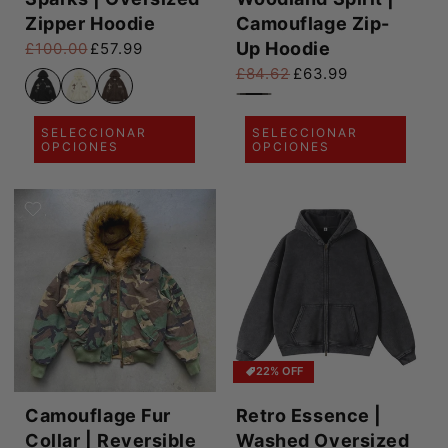
Zipper Hoodie
Camouflage Zip-
Up Hoodie
£100.00
£57.99
Precio habitual
Precio de oferta
£84.62
£63.99
Precio habitual
Precio de oferta
SELECCIONAR
SELECCIONAR
OPCIONES
OPCIONES
22% OFF
Camouflage Fur
Retro Essence |
Collar | Reversible
Washed Oversized