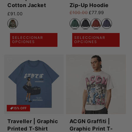
Cotton Jacket
Zip-Up Hoodie
£100.00
£77.99
Precio habitual
£91.00
Precio habitual
Precio de oferta
SELECCIONAR
SELECCIONAR
OPCIONES
OPCIONES
15% OFF
Traveller | Graphic
ACGN Graffiti |
Printed T-Shirt
Graphic Print T-