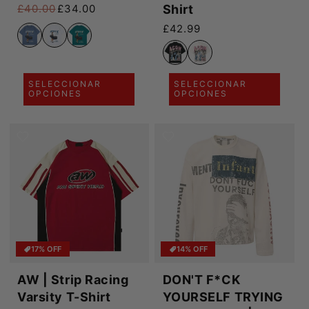
Shirt
£40.00
£34.00
Precio habitual
Precio de oferta
Precio habitual
£42.99
SELECCIONAR
SELECCIONAR
OPCIONES
OPCIONES
17% OFF
14% OFF
AW | Strip Racing
DON'T F*CK
Varsity T-Shirt
YOURSELF TRYING