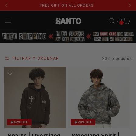
FREE SHIPPING ON ALL ORDERS
Lista de deseos
Carrito
0
FILTRAR Y ORDENAR
232 productos
42% OFF
24% OFF
Sparks | Oversized
Woodland Spirit |