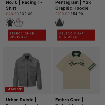
No.16 | Racing T-
Pentagram | Y2K
Shirt
Graphic Hoodie
£40.00
£32.00
£100.00
£54.99
Precio habitual
Precio de oferta
Precio habitual
Precio de oferta
SELECCIONAR
SELECCIONAR
OPCIONES
OPCIONES
34% OFF
Urban Suede |
Embro Core |