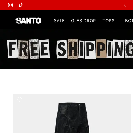
Instagram
TikTok
SALE
GLFS DROP
TOPS
BO