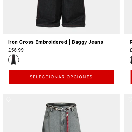
Iron Cross Embroidered | Baggy Jeans
Precio habitual
P
£56.99
SELECCIONAR OPCIONES