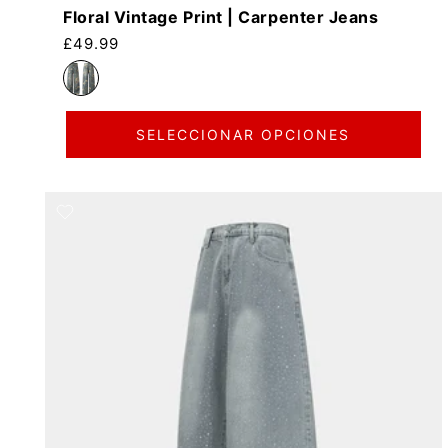
Floral Vintage Print | Carpenter Jeans
Precio habitual
£49.99
SELECCIONAR OPCIONES