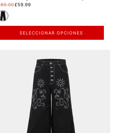
£89.00
£59.99
recio habitual
recio de oferta
SELECCIONAR OPCIONES