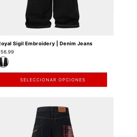
Royal Sigil Embroidery | Denim Jeans
recio habitual
£56.99
SELECCIONAR OPCIONES