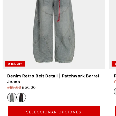
18% OFF
Denim Retro Belt Detail | Patchwork Barrel
Jeans
P
P
£69.00
£56.00
Precio habitual
Precio de oferta
SELECCIONAR OPCIONES