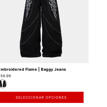
Embroidered Flame | Baggy Jeans
recio habitual
£56.99
SELECCIONAR OPCIONES