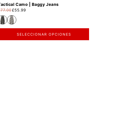
Tactical Camo | Baggy Jeans
£77.00
£55.99
recio habitual
recio de oferta
SELECCIONAR OPCIONES