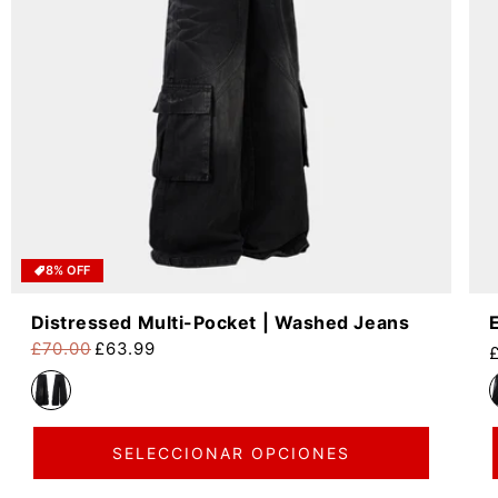
8% OFF
Distressed Multi-Pocket | Washed Jeans
£70.00
£63.99
P
Precio habitual
Precio de oferta
SELECCIONAR OPCIONES