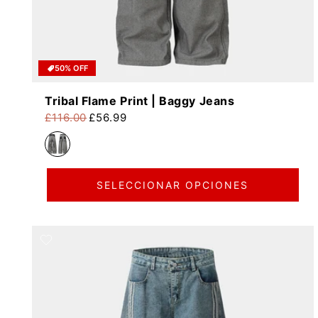
50% OFF
Tribal Flame Print | Baggy Jeans
£116.00
£56.99
Precio habitual
Precio de oferta
SELECCIONAR OPCIONES