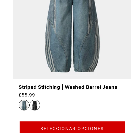
Striped Stitching | Washed Barrel Jeans
Precio habitual
£55.99
SELECCIONAR OPCIONES