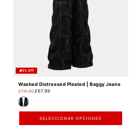
2% OFF
Washed Distressed Pleated | Baggy Jeans
£70.00
£67.99
Precio habitual
Precio de oferta
SELECCIONAR OPCIONES