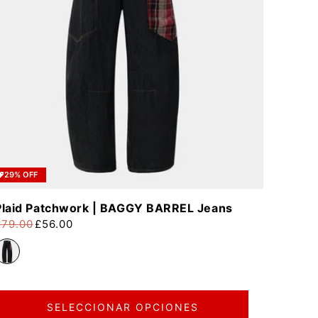
29% OFF
Plaid Patchwork | BAGGY BARREL Jeans
£79.00
£56.00
recio habitual
recio de oferta
SELECCIONAR OPCIONES