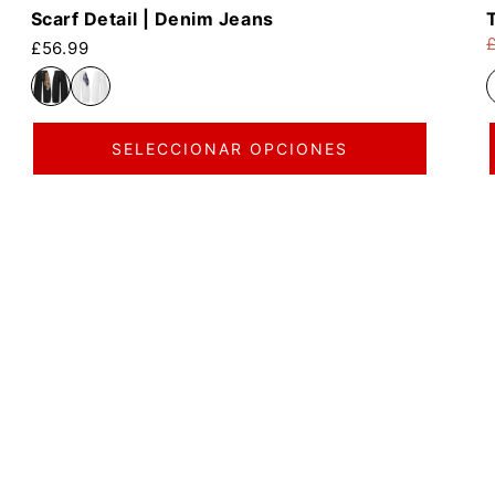
Scarf Detail | Denim Jeans
Precio habitual
£56.99
P
P
SELECCIONAR OPCIONES