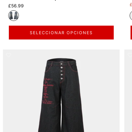
Precio habitual
£56.99
P
P
SELECCIONAR OPCIONES