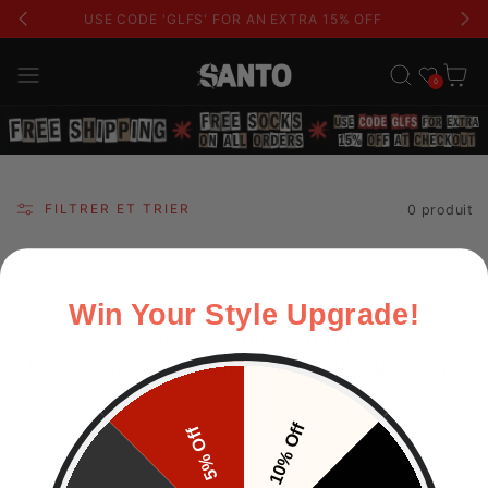
USE CODE 'GLFS' FOR AN EXTRA 15% OFF
Liste de souhait
Panier
0
FILTRER ET TRIER
0 produit
Win Your Style Upgrade!
Aucun produit trouvé
Utiliser moins de filtres ou
tout supprimer
10% Off
5% Off