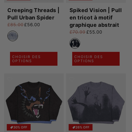
Creeping Threads |
Spiked Vision | Pull
Pull Urban Spider
en tricot à motif
graphique abstrait
£85.00
£56.00
Prix habituel
Prix promotionnel
£70.99
£55.00
Prix habituel
Prix promotionnel
CHOISIR DES
CHOISIR DES
OPTIONS
OPTIONS
30% OFF
26% OFF