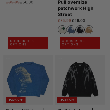
Pull oversize
£85.99
£56.00
Prix habituel
Prix promotionnel
patchwork High
Street
£85.99
£59.00
Prix habituel
Prix promotionnel
CHOISIR DES
CHOISIR DES
OPTIONS
OPTIONS
20% OFF
25% OFF