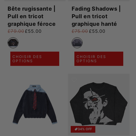
Bête rugissante |
Fading Shadows |
Pull en tricot
Pull en tricot
graphique féroce
graphique hanté
£79.00
£55.00
£75.00
£55.00
Prix habituel
Prix promotionnel
Prix habituel
Prix promotionnel
CHOISIR DES
CHOISIR DES
OPTIONS
OPTIONS
34% OFF