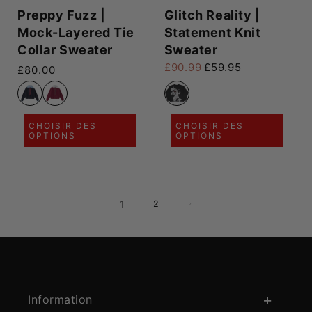
Preppy Fuzz |
Glitch Reality |
Mock-Layered Tie
Statement Knit
Collar Sweater
Sweater
£90.99
£59.95
Prix habituel
£80.00
Prix habituel
Prix promotionnel
CHOISIR DES
CHOISIR DES
OPTIONS
OPTIONS
1
2
Information