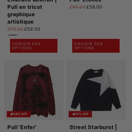
Pull en tricot
£85.00
£58.00
Prix habituel
Prix promotionnel
graphique
artistique
£79.00
£59.00
Prix habituel
Prix promotionnel
CHOISIR DES
CHOISIR DES
OPTIONS
OPTIONS
34% OFF
31% OFF
Pull 'Enfer'
Street Starburst |