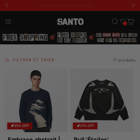
FREE GIFT ON ALL ORDERS
Liste de souhait
Panier
0
FILTRER ET TRIER
17 produits
25% OFF
31% OFF
Embrace abstrait |
Pull 'Étoiles'