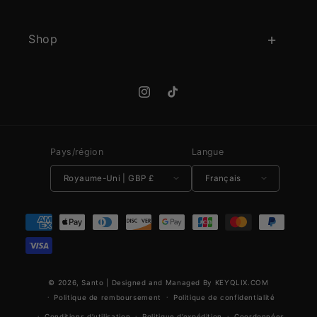
Shop
Instagram
TikTok
Pays/région
Langue
Royaume-Uni | GBP £
Français
Moyens de paiement
© 2026,
Santo
|
Designed and Managed By KEYQLIX.COM
Politique de remboursement
Politique de confidentialité
Conditions d’utilisation
Politique d’expédition
Coordonnées