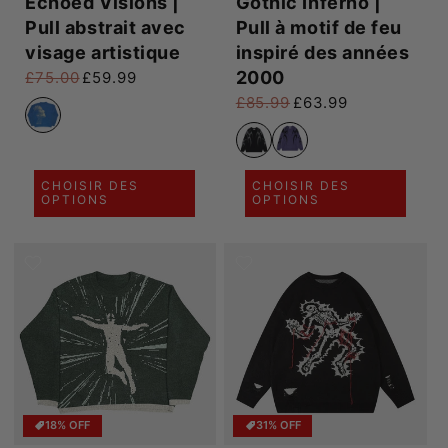
Echoed Visions |
Gothic Inferno |
Pull abstrait avec
Pull à motif de feu
visage artistique
inspiré des années
2000
£75.00
£59.99
Prix habituel
Prix promotionnel
£85.99
£63.99
Prix habituel
Prix promotionnel
CHOISIR DES
CHOISIR DES
OPTIONS
OPTIONS
18% OFF
31% OFF