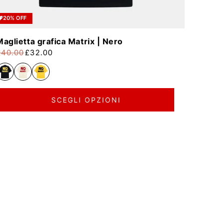
20% OFF
Maglietta grafica Matrix | Nero
£40.00
£32.00
rezzo di listino
rezzo scontato
SCEGLI OPZIONI