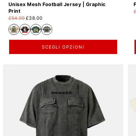
Unisex Mesh Football Jersey | Graphic
Print
P
P
£54.99
£38.00
Prezzo di listino
Prezzo scontato
SCEGLI OPZIONI