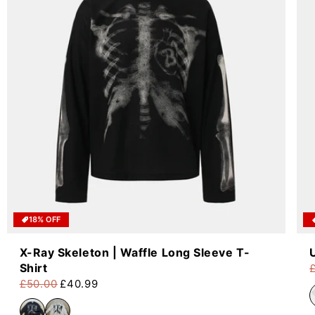
18% OFF
X-Ray Skeleton | Waffle Long Sleeve T-
Shirt
P
P
£50.00
£40.99
Prezzo di listino
Prezzo scontato