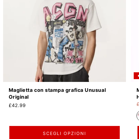
Maglietta con stampa grafica Unusual
Original
Prezzo di listino
£42.99
P
P
SCEGLI OPZIONI