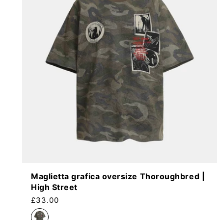
Maglietta grafica oversize Thoroughbred |
High Street
Prezzo di listino
£33.00