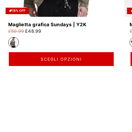
18% OFF
Maglietta grafica Sundays | Y2K
£59.99
£48.99
Prezzo di listino
Prezzo scontato
P
P
SCEGLI OPZIONI