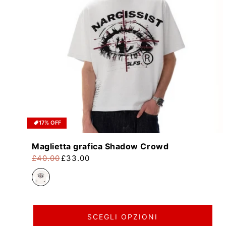
17% OFF
Maglietta grafica Shadow Crowd
£40.00
£33.00
Prezzo di listino
Prezzo scontato
SCEGLI OPZIONI