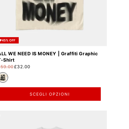
45% OFF
ALL WE NEED IS MONEY | Graffiti Graphic
T-Shirt
£59.00
£32.00
rezzo di listino
rezzo scontato
SCEGLI OPZIONI