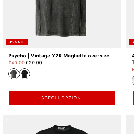
0% OFF
Psycho | Vintage Y2K Maglietta oversize
£40.00
£39.99
Prezzo di listino
Prezzo scontato
P
P
SCEGLI OPZIONI