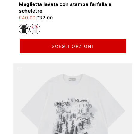
Maglietta lavata con stampa farfalla e
scheletro
£40.00
£32.00
Prezzo di listino
Prezzo scontato
SCEGLI OPZIONI