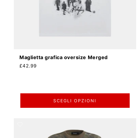
Maglietta grafica oversize Merged
Prezzo di listino
£42.99
SCEGLI OPZIONI