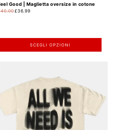
Feel Good | Maglietta oversize in cotone
£40.00
£36.99
rezzo di listino
rezzo scontato
SCEGLI OPZIONI