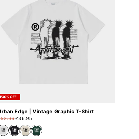
30% OFF
Urban Edge | Vintage Graphic T-Shirt
£52.99
£36.95
rezzo di listino
rezzo scontato