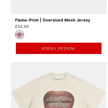
Flame-Print | Oversized Mesh Jersey
Prezzo di listino
£32.00
SCEGLI OPZIONI