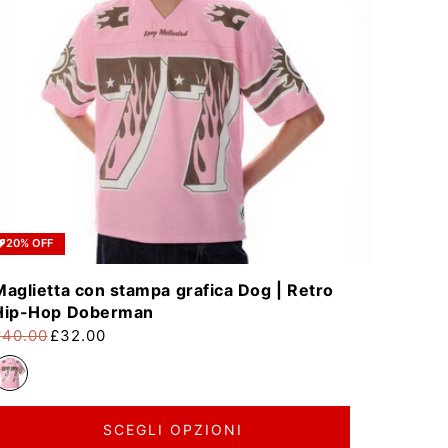
20% OFF
Maglietta con stampa grafica Dog | Retro
Hip-Hop Doberman
£40.00
£32.00
rezzo di listino
rezzo scontato
SCEGLI OPZIONI